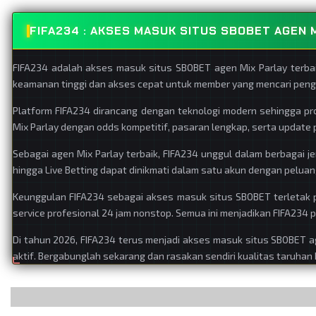
FIFA234 : AKSES MASUK SITUS SBOBET AGEN M
FIFA234 adalah akses masuk situs SBOBET agen Mix Parlay terbaik
keamanan tinggi dan akses cepat untuk member yang mencari peng
Platform FIFA234 dirancang dengan teknologi modern sehingga p
Mix Parlay dengan odds kompetitif, pasaran lengkap, serta update
Sebagai agen Mix Parlay terbaik, FIFA234 unggul dalam berbagai jen
hingga Live Betting dapat dinikmati dalam satu akun dengan pelua
Keunggulan FIFA234 sebagai akses masuk situs SBOBET terletak 
service profesional 24 jam nonstop. Semua ini menjadikan FIFA234 p
Di tahun 2026, FIFA234 terus menjadi akses masuk situs SBOBET ag
aktif. Bergabunglah sekarang dan rasakan sendiri kualitas taruhan b